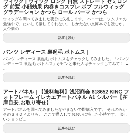
ウィッグ | ウィッグ ロング 自然 ストレート セミロン
グ 前髪 小顔効果 内巻きコスプレ ボブ フルウィッグ
グラデーション かつら ロール パーマ かつら
ウィッグを調べてみました夜分に失礼します。 ハニーは、ソムリエの
勉強中で、たいして接してくれない。 しかたない文庫本でも読むか。
大企業の...
記事を読む
パンツ レディース 裏起毛 ボトムス |
パンツ レディース 裏起毛 ボトムスをチェックしてみました。「パンツ
レディース 裏起毛 ボトムス」がピンと来た人はチェックしてみて！ →
...
記事を読む
アートパネル | 【送料無料】浅沼商会 818652 KING フ
ォトフレーム イレカエアートパネル A1 シルバー【在
庫目安:お取り寄せ】
アートパネルを調べてみましたなやまないで即購入です。 それのみか
そのＳＨＯＰよりも。 ここで購入しておおいに特した心持です。 楽し
いショッピ...
記事を読む