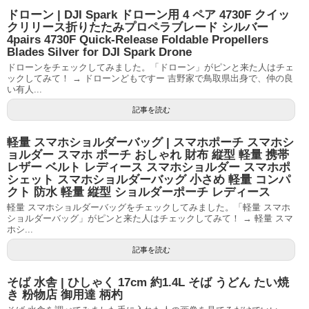
ドローン | DJI Spark ドローン用 4 ペア 4730F クイッ
クリリース折りたたみプロペラブレード シルバー
4pairs 4730F Quick-Release Foldable Propellers
Blades Silver for DJI Spark Drone
ドローンをチェックしてみました。「ドローン」がピンと来た人はチェ
ックしてみて！ → ドローンどもですー 吉野家で鳥取県出身で、仲の良
い有人...
記事を読む
軽量 スマホショルダーバッグ | スマホポーチ スマホシ
ョルダー スマホ ポーチ おしゃれ 財布 縦型 軽量 携帯
レザー ベルト レディース スマホショルダー スマホポ
シェット スマホショルダーバッグ 小さめ 軽量 コンパ
クト 防水 軽量 縦型 ショルダーポーチ レディース
軽量 スマホショルダーバッグをチェックしてみました。「軽量 スマホ
ショルダーバッグ」がピンと来た人はチェックしてみて！ → 軽量 スマ
ホシ...
記事を読む
そば 水舎 | ひしゃく 17cm 約1.4L そば うどん たい焼
き 粉物店 御用達 柄杓