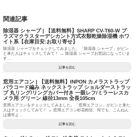
関連記事
除湿器 シャープ | 【送料無料】SHARP CV-T60-W プ
ラズマクラスターデシカント方式衣類乾燥除湿機 ホワ
イト系【在庫目安:お取り寄せ】
除湿器 シャープをチェックしてみました。「除湿器 シャープ」がピン
と来た人はチェックしてみて！ → 除湿器 シャープお世話になっていま
す ...
記事を読む
窓用エアコン | 【送料無料】INPON カメラストラップ
パラコード編み ネックストラップ ショルダーストラッ
プ 丸リング/リングカバー付き 一眼レフ/ミラーレスカ
メラ用 グリーン 線径13mm 全長105cm
窓用エアコンをチェックしてみました。「窓用エアコン」がピンと来た
人はチェックしてみて！ → 窓用エアコン杉花粉症、何でも、こんねん
は通年よ...
記事を読む