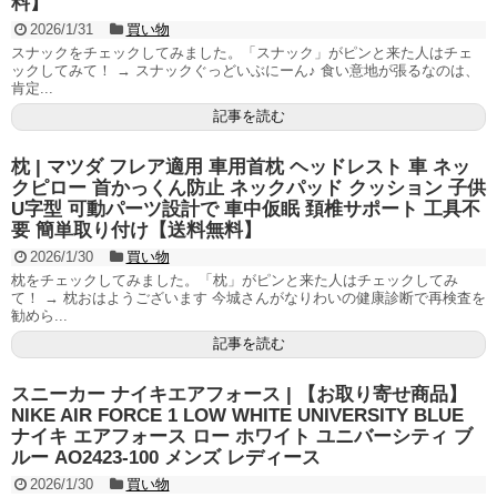
料】
2026/1/31
買い物
スナックをチェックしてみました。「スナック」がピンと来た人はチェ
ックしてみて！ → スナックぐっどいぶにーん♪ 食い意地が張るなのは、
肯定...
記事を読む
枕 | マツダ フレア適用 車用首枕 ヘッドレスト 車 ネッ
クピロー 首かっくん防止 ネックパッド クッション 子供
U字型 可動パーツ設計で 車中仮眠 頚椎サポート 工具不
要 簡単取り付け【送料無料】
2026/1/30
買い物
枕をチェックしてみました。「枕」がピンと来た人はチェックしてみ
て！ → 枕おはようございます 今城さんがなりわいの健康診断で再検査を
勧めら...
記事を読む
スニーカー ナイキエアフォース | 【お取り寄せ商品】
NIKE AIR FORCE 1 LOW WHITE UNIVERSITY BLUE
ナイキ エアフォース ロー ホワイト ユニバーシティ ブ
ルー AO2423-100 メンズ レディース
2026/1/30
買い物