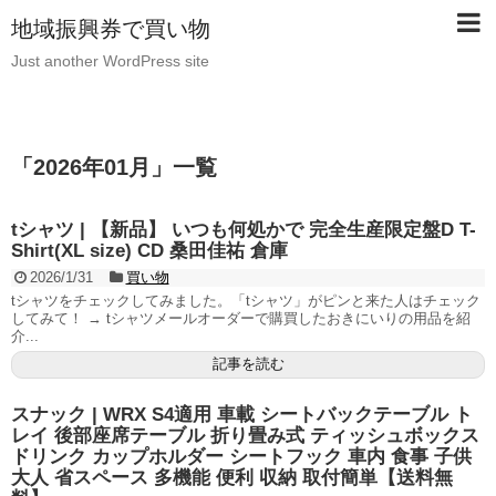
地域振興券で買い物
Just another WordPress site
「
2026年01月
」
一覧
tシャツ | 【新品】 いつも何処かで 完全生産限定盤D T-
Shirt(XL size) CD 桑田佳祐 倉庫
2026/1/31
買い物
tシャツをチェックしてみました。「tシャツ」がピンと来た人はチェック
してみて！ → tシャツメールオーダーで購買したおきにいりの用品を紹
介...
記事を読む
スナック | WRX S4適用 車載 シートバックテーブル ト
レイ 後部座席テーブル 折り畳み式 ティッシュボックス
ドリンク カップホルダー シートフック 車内 食事 子供
大人 省スペース 多機能 便利 収納 取付簡単【送料無