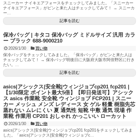
スニーカー ナイキエアフォースをチェックしてみました。「スニーカー
ナイキエアフォース」がピンと来た人はチェックしてみて！ → スニーカ
ー...
記事を読む
保冷バッグ | キタコ 保冷バッグ ミドルサイズ 汎用 カラ
ー ブラック 688-9000210
2026/1/30
買い物
保冷バッグをチェックしてみました。「保冷バッグ」がピンと来た人は
チェックしてみて！ → 保冷バッグ明後日に大阪府大阪市阿倍野区に行き
たい。...
記事を読む
asics|アシックス|安全靴|ウィンジョブcp201 fcp201 |
【1/30限定 ポイント最大5倍】【即日発送可】アシック
ス asics 作業靴 安全靴 ウィンジョブ FCP201 | スニー
カー メッシュ メンズ レディース 女 ゲル 軽量 樹脂先芯
蒸れない ムレにくい 夏 通気性 短靴 中敷 通気 現場 作
業靴 作業用 CP201 おしゃれ かっこいい ローカット
2026/1/30
買い物
asics|アシックス|安全靴|ウィンジョブcp201 fcp201をチェックしてみま
した。「asics|アシックス|安全靴|ウィンジョブc...