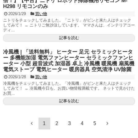
倍！】【中古】ニトリ ロボット掃除機用リモコン M-
H298 リモコンのみ
2026/1/29
買い物
ニトリをチェックしてみました。「ニトリ」がピンと来た人はチェック
してみて！ → ニトリご無沙汰しています。 ママさんは、インテリアコー
ディ...
記事を読む
冷風機 | 「送料無料」 ヒーター 足元 セラミックヒータ
ー 多機能加湿 電気ファンヒーター セラミックファンヒ
ーター 小型 超音波式 加湿器 卓上 冷風機 暖風機 扇風機
電気ストーブ 電気ヒーター 暖房器具 空気清浄 UV除菌
2026/1/28
買い物
冷風機をチェックしてみました。「冷風機」がピンと来た人はチェック
してみて！ → 冷風機今日も、お買い物情報満載です。 ネットで見かけた
お買...
記事を読む
1
2
3
4
5