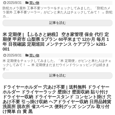
2025/8/31
買い物
防犯カメラ屋外 工事不要ソーラーをチェックしてみました。「防犯カメ
ラ屋外 工事不要ソーラー」がピンと来た人はチェックしてみて！ → 防犯
カ...
記事を読む
米 定期便 | 【ふるさと納税】 空き家管理 保全 代行 定
期便 甲府市 山梨県 Sプラン 60平米まで 12か月 毎月 1
年 目視確認 定期巡回 メンテナンス ケアプラン k281-
001
2025/8/31
買い物
米 定期便をチェックしてみました。「米 定期便」がピンと来た人はチェ
ックしてみて！ → 米 定期便まだまだウインドウショッピングは続きま
す...
記事を読む
ドライヤーホルダー 穴あけ不要 | 送料無料 ドライヤー
ホルダー ドライヤーラック 壁掛け 壁面収納 貼り付け
ドライヤー収納 ドライヤースタンド コンセント掛け 穴
あけ不要 引っ掛け収納 ヘアドライヤー収納 日用品雑貨
洗面所 脱衣所 省スペース 便利グッズ シンプル 取り付
け簡単 白 黄 黒