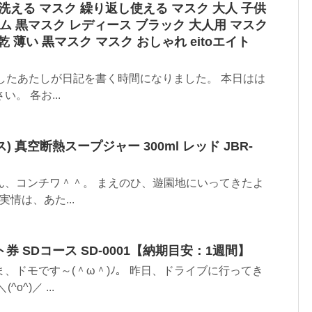
スク 洗える マスク 繰り返し使える マスク 大人 子供
ム 黒マスク レディース ブラック 大人用 マスク
乾 薄い 黒マスク マスク おしゃれ eitoエイト
みましたあたしが日記を書く時間になりました。 本日はは
。 各お...
ス) 真空断熱スープジャー 300ml レッド JBR-
ん、コンチワ＾＾。 まえのひ、遊園地にいってきたよ
実情は、あた...
券 SDコース SD-0001【納期目安：1週間】
、ドモです～(＾ω＾)ﾉ。 昨日、ドライブに行ってき
^)／ ...