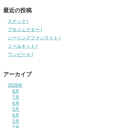
最近の投稿
スナック |
プロジェクター |
シーリングファンライト |
ミールキット |
ワンピース |
アーカイブ
2026年
8月
7月
6月
5月
4月
3月
2月