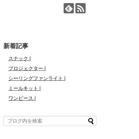
新着記事
スナック |
プロジェクター |
シーリングファンライト |
ミールキット |
ワンピース |