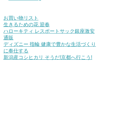
お買い物リスト
生きるための花 迎春
ハローキティ レスポートサック銀座激安
通販
ディズニー 指輪 健康で豊かな生活づくり
に奉仕する
新潟産コシヒカリ そうだ!京都へ行こう!