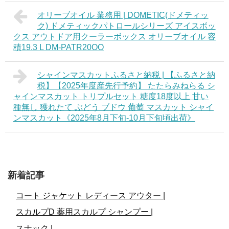
オリーブオイル 業務用 | DOMETIC(ドメティッ
ク) ドメティックパトロールシリーズ アイスボッ
クス アウトドア用クーラーボックス オリーブオイル 容
積19.3 L DM-PATR20OO
シャインマスカットふるさと納税 | 【ふるさと納
税】【2025年度産先行予約】 たたらみねらる シ
ャインマスカット トリプルセット 糖度18度以上 甘い
種無し 獲れたて ぶどう ブドウ 葡萄 マスカット シャイ
ンマスカット《2025年8月下旬-10月下旬頃出荷》
新着記事
コート ジャケット レディース アウター |
スカルプD 薬用スカルプ シャンプー |
スナック |