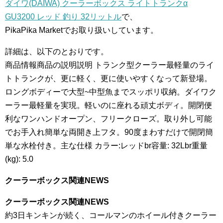
ダイワ(DAIWA) クーラーボックス ライトトランクα
GU3200 レッド 釣り 32リットル
で、
PikaPika Marketでお取り扱いしています。
詳細は、以下のとおりです。
商品情報商品の説明説明 トランク型クーラー最軽量のライ
トトランクが、更に軽く、更に使いやすくなって新登場。
ロングボディーで大型~中型魚までスッポリ収納。ダイワク
ーラー最軽量を実現。軽いのに座れる頑丈ボディ。開閉便
利なワンハンドオープン、フリークローズ。取り外し可能
でお手入れ簡単な両開き上フタ。90度まわすだけで開閉簡
単な水栓付き。主な仕様 カラー:レッドbr容量: 32Lbr重量
(kg): 5.0
クーラーボックス関連NEWS
クーラーボックス関連NEWS
約3日キンキンが続く、コールマンのホイール付きクーラー