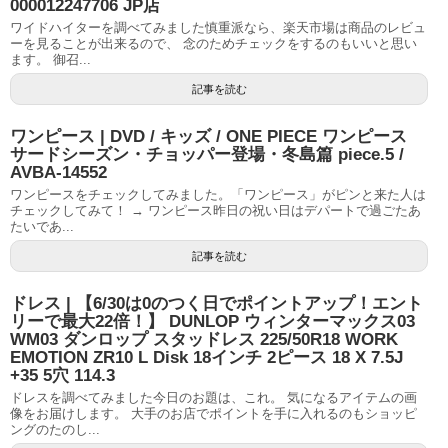
000012247706 JP店
ワイドハイターを調べてみました慎重派なら、楽天市場は商品のレビュ
ーを見ることが出来るので、 念のためチェックをするのもいいと思い
ます。 御召...
記事を読む
ワンピース | DVD / キッズ / ONE PIECE ワンピース
サードシーズン・チョッパー登場・冬島篇 piece.5 /
AVBA-14552
ワンピースをチェックしてみました。「ワンピース」がピンと来た人は
チェックしてみて！ → ワンピース昨日の祝い日はデパートで過ごたあ
たいであ...
記事を読む
ドレス | 【6/30は0のつく日でポイントアップ！エント
リーで最大22倍！】 DUNLOP ウィンターマックス03
WM03 ダンロップ スタッドレス 225/50R18 WORK
EMOTION ZR10 L Disk 18インチ 2ピース 18 X 7.5J
+35 5穴 114.3
ドレスを調べてみました今日のお題は、これ。 気になるアイテムの画
像をお届けします。 大手のお店でポイントを手に入れるのもショッピ
ングのたのし...