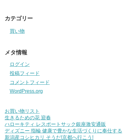
カテゴリー
買い物
メタ情報
ログイン
投稿フィード
コメントフィード
WordPress.org
お買い物リスト
生きるための花 迎春
ハローキティ レスポートサック銀座激安通販
ディズニー 指輪 健康で豊かな生活づくりに奉仕する
新潟産コシヒカリ そうだ!京都へ行こう!