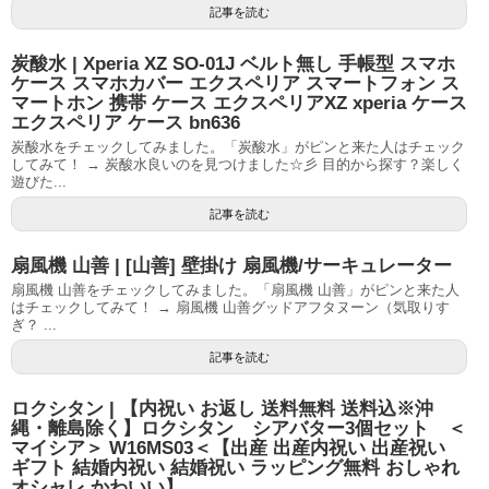
記事を読む
炭酸水 | Xperia XZ SO-01J ベルト無し 手帳型 スマホ
ケース スマホカバー エクスペリア スマートフォン ス
マートホン 携帯 ケース エクスペリアXZ xperia ケース
エクスペリア ケース bn636
炭酸水をチェックしてみました。「炭酸水」がピンと来た人はチェック
してみて！ → 炭酸水良いのを見つけました☆彡 目的から探す？楽しく
遊びた...
記事を読む
扇風機 山善 | [山善] 壁掛け 扇風機/サーキュレーター
扇風機 山善をチェックしてみました。「扇風機 山善」がピンと来た人
はチェックしてみて！ → 扇風機 山善グッドアフタヌーン（気取りす
ぎ？ ...
記事を読む
ロクシタン | 【内祝い お返し 送料無料 送料込※沖
縄・離島除く】ロクシタン シアバター3個セット ＜
マイシア＞ W16MS03＜【出産 出産内祝い 出産祝い
ギフト 結婚内祝い 結婚祝い ラッピング無料 おしゃれ
オシャレ かわいい】