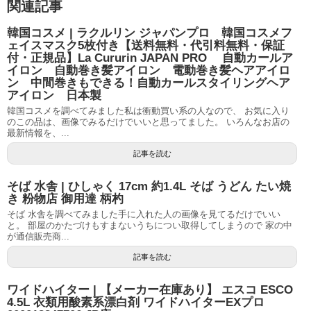
関連記事
韓国コスメ | ラクルリン ジャパンプロ 韓国コスメフ
ェイスマスク5枚付き【送料無料・代引料無料・保証
付・正規品】La Cururin JAPAN PRO 自動カールア
イロン 自動巻き髪アイロン 電動巻き髪ヘアアイロ
ン 中間巻きもできる！自動カールスタイリングヘア
アイロン 日本製
韓国コスメを調べてみました私は衝動買い系の人なので、 お気に入り
のこの品は、画像でみるだけでいいと思ってました。 いろんなお店の
最新情報を、...
記事を読む
そば 水舎 | ひしゃく 17cm 約1.4L そば うどん たい焼
き 粉物店 御用達 柄杓
そば 水舎を調べてみました手に入れた人の画像を見てるだけでいい
と。 部屋のかたづけもすまないうちについ取得してしまうので 家の中
が通信販売商...
記事を読む
ワイドハイター | 【メーカー在庫あり】 エスコ ESCO
4.5L 衣類用酸素系漂白剤 ワイドハイターEXプロ