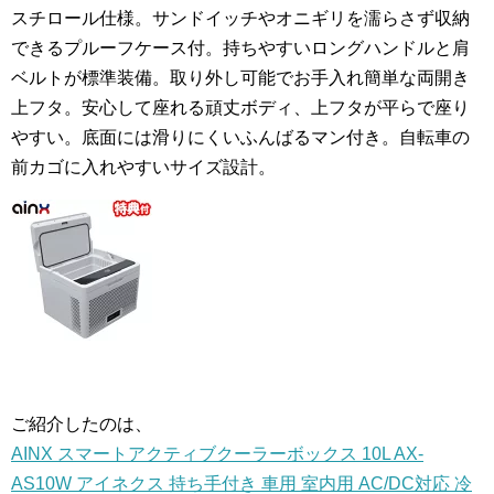
スチロール仕様。サンドイッチやオニギリを濡らさず収納
できるプルーフケース付。持ちやすいロングハンドルと肩
ベルトが標準装備。取り外し可能でお手入れ簡単な両開き
上フタ。安心して座れる頑丈ボディ、上フタが平らで座り
やすい。底面には滑りにくいふんばるマン付き。自転車の
前カゴに入れやすいサイズ設計。
ご紹介したのは、
AINX スマートアクティブクーラーボックス 10L AX-
AS10W アイネクス 持ち手付き 車用 室内用 AC/DC対応 冷