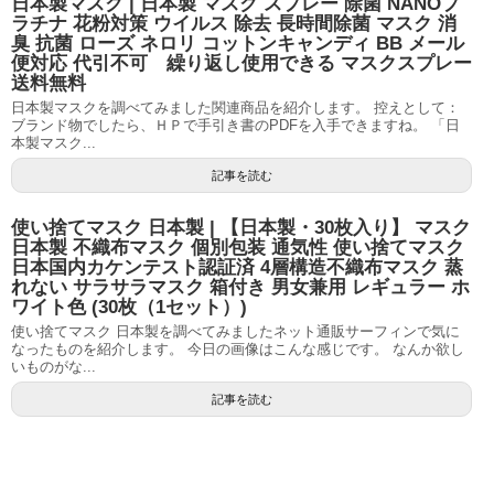
日本製マスク | 日本製 マスク スプレー 除菌 NANOプ
ラチナ 花粉対策 ウイルス 除去 長時間除菌 マスク 消
臭 抗菌 ローズ ネロリ コットンキャンディ BB メール
便対応 代引不可 繰り返し使用できる マスクスプレー
送料無料
日本製マスクを調べてみました関連商品を紹介します。 控えとして：
ブランド物でしたら、ＨＰで手引き書のPDFを入手できますね。 「日
本製マスク...
記事を読む
使い捨てマスク 日本製 | 【日本製・30枚入り】 マスク
日本製 不織布マスク 個別包装 通気性 使い捨てマスク
日本国内カケンテスト認証済 4層構造不織布マスク 蒸
れない サラサラマスク 箱付き 男女兼用 レギュラー ホ
ワイト色 (30枚（1セット）)
使い捨てマスク 日本製を調べてみましたネット通販サーフィンで気に
なったものを紹介します。 今日の画像はこんな感じです。 なんか欲し
いものがな...
記事を読む