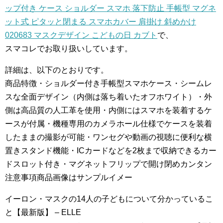
ップ付き ケース ショルダー スマホ 落下防止 手帳型 マグネ
ット式 ピタッと閉まる スマホカバー 肩掛け 斜めかけ
020683 マスクデザイン こどもの日 カブト
で、
スマコレでお取り扱いしています。
詳細は、以下のとおりです。
商品特徴・ショルダー付き手帳型スマホケース・シームレ
スな全面デザイン（内側は落ち着いたオフホワイト）・外
側は高品質の人工革を使用・内側にはスマホを装着するケ
ースが付属・機種専用のカメラホール仕様でケースを装着
したままの撮影が可能・ワンセグや動画の視聴に便利な横
置きスタンド機能・ICカードなどを2枚まで収納できるカー
ドスロット付き・マグネットフリップで開け閉めカンタン
注意事項商品画像はサンプルイメー
イーロン・マスクの14人の子どもについて分かっているこ
と【最新版】 – ELLE