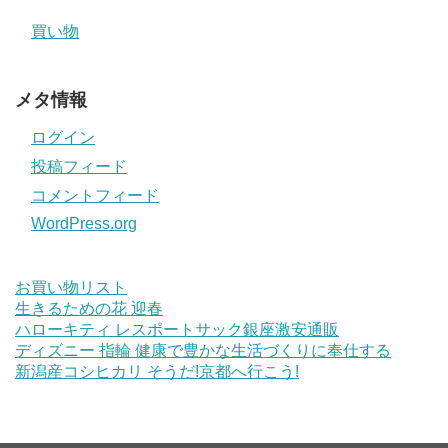
買い物
メタ情報
ログイン
投稿フィード
コメントフィード
WordPress.org
お買い物リスト
生きるための花 迎春
ハローキティ レスポートサック銀座激安通販
ディズニー 指輪 健康で豊かな生活づくりに奉仕する
新潟産コシヒカリ そうだ!京都へ行こう!