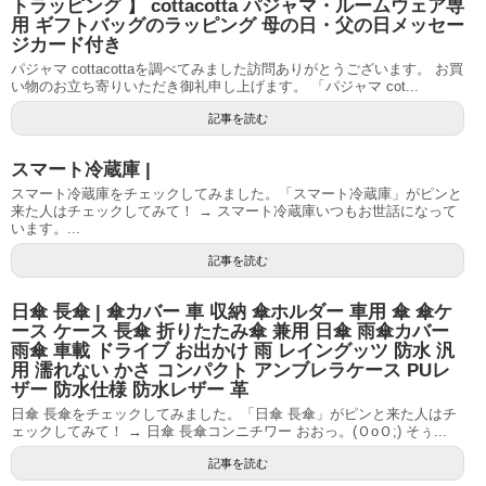
トラッピング 】 cottacotta パジャマ・ルームウェア専
用 ギフトバッグのラッピング 母の日・父の日メッセー
ジカード付き
パジャマ cottacottaを調べてみました訪問ありがとうございます。 お買
い物のお立ち寄りいただき御礼申し上げます。 「パジャマ cot...
記事を読む
スマート冷蔵庫 |
スマート冷蔵庫をチェックしてみました。「スマート冷蔵庫」がピンと
来た人はチェックしてみて！ → スマート冷蔵庫いつもお世話になって
います。...
記事を読む
日傘 長傘 | 傘カバー 車 収納 傘ホルダー 車用 傘 傘ケ
ース ケース 長傘 折りたたみ傘 兼用 日傘 雨傘カバー
雨傘 車載 ドライブ お出かけ 雨 レイングッツ 防水 汎
用 濡れない かさ コンパクト アンブレラケース PUレ
ザー 防水仕様 防水レザー 革
日傘 長傘をチェックしてみました。「日傘 長傘」がピンと来た人はチ
ェックしてみて！ → 日傘 長傘コンニチワー おおっ。(ＯoＯ;) そぅ...
記事を読む