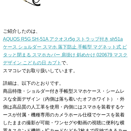
ご紹介したのは、
AQUOS R5G SH-51A アクオスr5g ストラップ付き sh51a
ケース ショルダー スマホ 落下防止 手帳型 マグネット式 ピ
タッと閉まる スマホカバー 肩掛け 斜めかけ 020679 マスク
デザイン こどもの日 カブト
で、
スマコレでお取り扱いしています。
詳細は、以下のとおりです。
商品特徴・ショルダー付き手帳型スマホケース・シームレ
スな全面デザイン（内側は落ち着いたオフホワイト）・外
側は高品質の人工革を使用・内側にはスマホを装着するケ
ースが付属・機種専用のカメラホール仕様でケースを装着
したままの撮影が可能・ワンセグや動画の視聴に便利な横
置きスタンド機能・ICカードなどを2枚まで収納できるカー