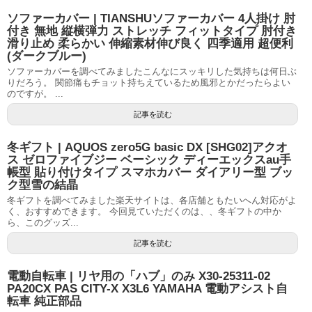
ソファーカバー | TIANSHUソファーカバー 4人掛け 肘
付き 無地 縦横弾力 ストレッチ フィットタイプ 肘付き
滑り止め 柔らかい 伸縮素材伸び良く 四季適用 超便利
(ダークブルー)
ソファーカバーを調べてみましたこんなにスッキリした気持ちは何日ぶ
りだろう。 関節痛もチョット持ちえているため風邪とかだったらよい
のですが。 ...
記事を読む
冬ギフト | AQUOS zero5G basic DX [SHG02]アクオ
ス ゼロファイブジー ベーシック ディーエックスau手
帳型 貼り付けタイプ スマホカバー ダイアリー型 ブッ
ク型雪の結晶
冬ギフトを調べてみました楽天サイトは、各店舗ともたいへん対応がよ
く、おすすめできます。 今回見ていただくのは、、冬ギフトの中か
ら、このグッズ...
記事を読む
電動自転車 | リヤ用の「ハブ」のみ X30-25311-02
PA20CX PAS CITY-X X3L6 YAMAHA 電動アシスト自
転車 純正部品