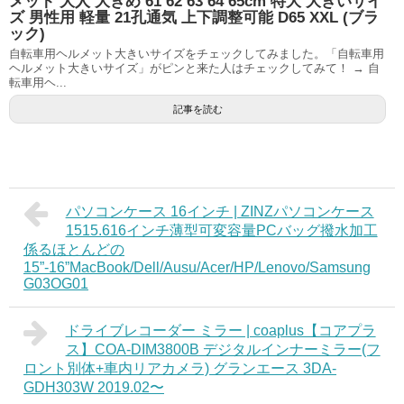
メット 大人 大きめ 61 62 63 64 65cm 特大 大きいサイ
ズ 男性用 軽量 21孔通気 上下調整可能 D65 XXL (ブラ
ック)
自転車用ヘルメット大きいサイズをチェックしてみました。「自転車用
ヘルメット大きいサイズ」がピンと来た人はチェックしてみて！ → 自
転車用ヘ...
記事を読む
パソコンケース 16インチ | ZINZパソコンケース
1515.616インチ薄型可変容量PCバッグ撥水加工
係るほとんどの
15”-16”MacBook/Dell/Ausu/Acer/HP/Lenovo/Samsung
G03OG01
ドライブレコーダー ミラー | coaplus【コアプラ
ス】COA-DIM3800B デジタルインナーミラー(フ
ロント別体+車内リアカメラ) グランエース 3DA-
GDH303W 2019.02〜