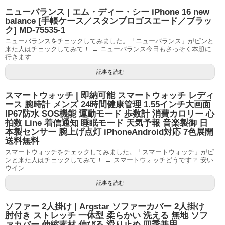
ニューバランス | エム・ディー・シー iPhone 16 new
balance [手帳ケース／スタンプロゴスエード／ブラッ
ク] MD-75535-1
ニューバランスをチェックしてみました。「ニューバランス」がピンと
来た人はチェックしてみて！ → ニューバランス今日もさっそく本題に
行きます...
記事を読む
スマートウォッチ | 即納可能 スマートウォッチ レディ
ース 腕時計 メンズ 24時間健康管理 1.55インチ大画面
IP67防水 SOS機能 運動モード 歩数計 消費カロリー 心
拍数 Line 着信通知 睡眠モード 天気予報 音楽製御 日
本製センサー 腕上げ点灯 iPhoneAndroid対応 7色展開
送料無料
スマートウォッチをチェックしてみました。「スマートウォッチ」がピ
ンと来た人はチェックしてみて！ → スマートウォッチどうです？ 安い
ウイン...
記事を読む
ソファー 2人掛け | Argstar ソファーカバー 2人掛け
肘付き ストレッチ 一体型 柔らかい 洗える 無地 ソフ
ァカバー 伸縮素材 伸びる 滑り止め 四季兼用