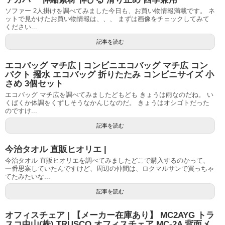
ソファー 2人掛けを調べてみました今日も、お買い物情報満載です。 ネ
ットで見かけたお買い物情報は、、、 まずは画像をチェックしてみて
ください...
記事を読む
エコバッグ マチ広 | コンビニエコバッグ マチ広 コン
パクト 撥水 エコバッグ 折りたたみ コンビニサイズ 小
さめ 3個セット
エコバッグ マチ広を調べてみましたどもども きょうは雨なのだね。 い
くばくか体調をくずしそうなかんじなのだ。 きょうはオシゴトだった
のですけ...
記事を読む
今治タオル 直販ヒオリエ |
今治タオル 直販ヒオリエを調べてみましたどこで購入するのかって、
一番思案していたんですけど、周辺の仲間は、ロクマルサンで買っちゃ
てたみたいな...
記事を読む
オフィスチェア | 【メーカー在庫あり】 MC2AYG トラ
スコ中山(株) TRUSCO オフィスチェア MC-2A 背面メ