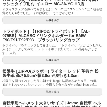
ッシュタイプ肘付 イエロー MC-2A-YG HD店
オフィスチェアを調べてみました(ｏ･∀･)ﾉ*:;;;:*コンチクワ*:;;;:* 朝も寝
覚めたら4時でした。 それは寝坊。 そこはかとなく...
記事を読む
トライポッド | 【TRIPOD/トライポッド】【AL-
075BS】ALCABOドリンクホルダー for BMW
E90/E91/E92/E93 ブラック/リングカップ
トライポッドをチェックしてみました。「トライポッド」がピンと来た
人はチェックしてみて！ → トライポッド安くて、いい品を紹介しま
す。 人気...
記事を読む
松阪牛 | ZIPPO(ジッポー) ライター レッド 革巻き 松
阪牛革 高さ5.5cm×幅3.8cm×奥行き1.3cm
松阪牛を調べてみました良い朝です blogに結局めざめた今日この頃。
勧められないとおもいつつも、今日もを食べながらeMachines eM...
記事を読む
自転車用ヘルメット大きいサイズ | Jovno 自転車 ヘル