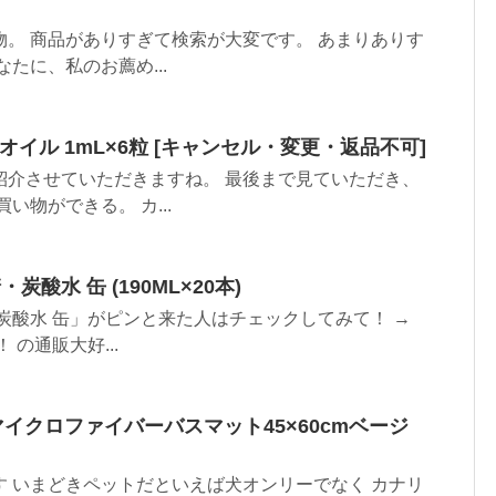
。 商品がありすぎて検索が大変です。 あまりありす
たに、私のお薦め...
アオイル 1mL×6粒 [キャンセル・変更・返品不可]
紹介させていただきますね。 最後まで見ていただき、
い物ができる。 カ...
炭酸水 缶 (190ML×20本)
炭酸水 缶」がピンと来た人はチェックしてみて！ →
の通販大好...
マイクロファイバーバスマット45×60cmベージ
 いまどきペットだといえば犬オンリーでなく カナリ