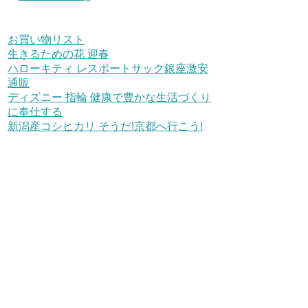
お買い物リスト
生きるための花 迎春
ハローキティ レスポートサック銀座激安
通販
ディズニー 指輪 健康で豊かな生活づくり
に奉仕する
新潟産コシヒカリ そうだ!京都へ行こう!