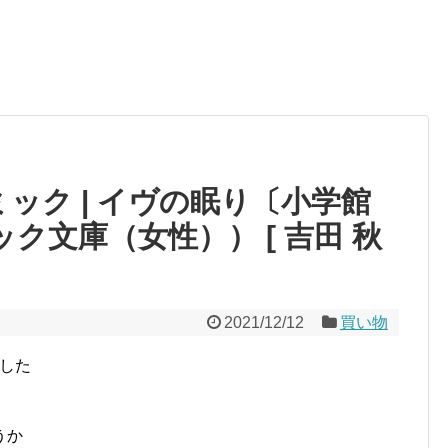
ミック | イヴの眠り〔小学館
ク文庫（女性）） [ 吉田 秋
2021/12/12
買い物
ました
うか